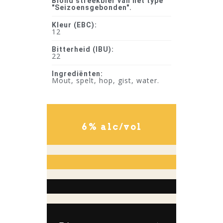
Blond streekbier van het type
"Seizoensgebonden".
Kleur (EBC):
12
Bitterheid (IBU):
22
Ingrediënten:
Mout, spelt, hop, gist, water.
6% alc/vol