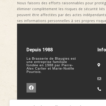
Nous faisons des efforts raisonnables pour protég
éliminer complètement les risques de sécurité liés
peuvent être affectées par des actes indépendants d
ses informations personnelles à ses propres risqu
Depuis 1988
Inf
La Brasserie de Blaugies est
une entreprise familiale
fondée en 1988 par Pierre-
Alex Carlier et Marie-Noëlle
Pourtois.