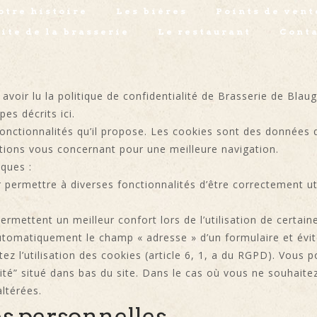
otre histoire
Les bières
Points de vent
ite de la brasserie
Le restaurant
Cont
t avoir lu la politique de confidentialité de Brasserie de Bla
es décrits ici.
 fonctionnalités qu’il propose. Les cookies sont des données 
tions vous concernant pour une meilleure navigation.
iques :
permettre à diverses fonctionnalités d’être correctement uti
mettent un meilleur confort lors de l’utilisation de certaine
 automatiquement le champ « adresse » d’un formulaire et évite
ptez l’utilisation des cookies (article 6, 1, a du RGPD). Vou
lité” situé dans bas du site. Dans le cas où vous ne souhaitez
altérées.
s personnelles