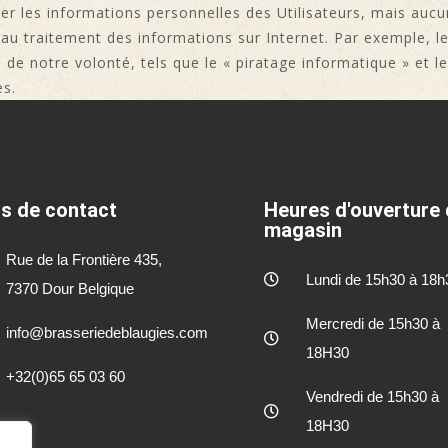
er les informations personnelles des Utilisateurs, mais auc
 au traitement des informations sur Internet. Par exemple, l
e notre volonté, tels que le « piratage informatique » et le v
es.
os de contact
Heures d'ouverture
magasin
Rue de la Frontière 435,
Lundi de 15h30 à 18h
7370 Dour Belgique
Mercredi de 15h30 à
info@brasseriedeblaugies.com
18H30
+32(0)65 65 03 60
Vendredi de 15h30 à
18H30